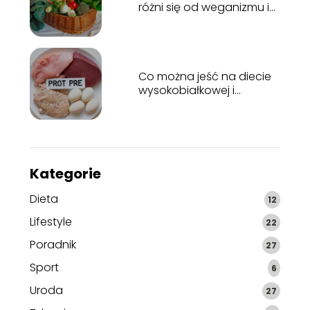
różni się od weganizmu i
jakie ma założenia?
Co można jeść na diecie
wysokobiałkowej i
niskobiałkowej?
Kategorie
Dieta
12
Lifestyle
22
Poradnik
27
Sport
6
Uroda
27