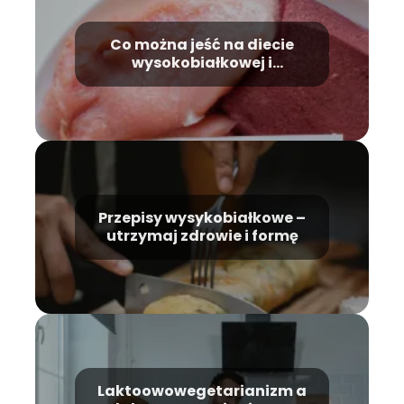
Co można jeść na diecie
wysokobiałkowej i
niskobiałkowej?
Przepisy wysykobiałkowe –
utrzymaj zdrowie i formę
Laktoowowegetarianizm a