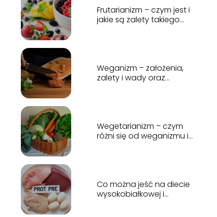
Frutarianizm – czym jest i
jakie są zalety takiego
stylu życia
Weganizm – założenia,
zalety i wady oraz
pomysły na potrawy
Wegetarianizm – czym
różni się od weganizmu i
jakie ma założenia?
Co można jeść na diecie
wysokobiałkowej i
niskobiałkowej?