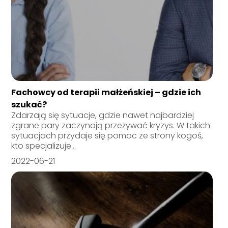
Fachowcy od terapii małżeńskiej – gdzie ich
szukać?
Zdarzają się sytuacje, gdzie nawet najbardziej
zgrane pary zaczynają przeżywać kryzys. W takich
sytuacjach przydaje się pomoc ze strony kogoś,
kto specjalizuje...
2022-06-21