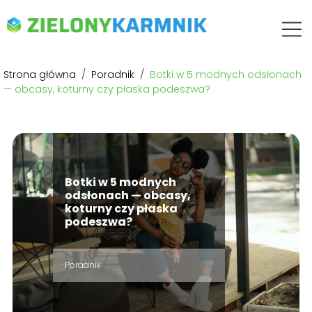
Strona główna
/
Poradnik
/
Botki w 5 modnych odsłonach
— obcasy, koturny czy płaska podeszwa?
Botki w 5 modnych
odsłonach — obcasy,
koturny czy płaska
podeszwa?
Poradnik