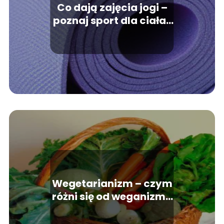
Co dają zajęcia jogi –
poznaj sport dla ciała i
umysłu
Wegetarianizm – czym
różni się od weganizmu
i jakie ma założenia?