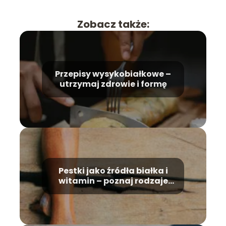
Zobacz także:
Przepisy wysykobiałkowe –
utrzymaj zdrowie i formę
Pestki jako źródła białka i
witamin – poznaj rodzaje
pestek i ich cudowne
właściwości